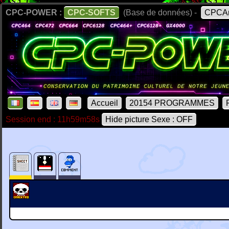
CPC-POWER :
CPC-SOFTS
(Base de données) -
CPCAr
Accueil
20154 PROGRAMMES
Session end : 11h59m58s
Hide picture Sexe : OFF