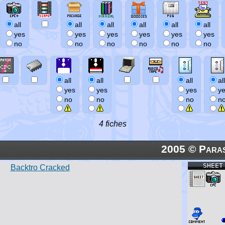
all
all
all
all
all
all
yes
yes
yes
yes
yes
yes
no
no
no
no
no
no
all
all
all
all
yes
yes
yes
y
no
no
no
n
4 fiches
2005 © Paras
SHEET
Backtro Cracked