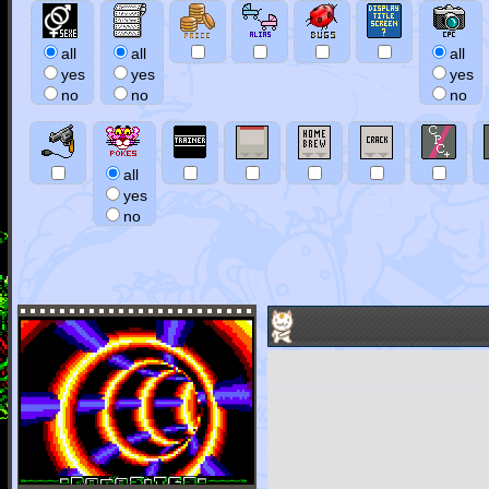
all
all
all
yes
yes
yes
no
no
no
all
yes
no