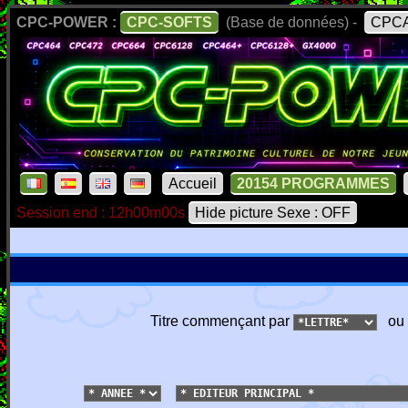
CPC-POWER :
CPC-SOFTS
(Base de données) -
CPCA
Accueil
20154 PROGRAMMES
Session end : 12h00m00s
Hide picture Sexe : OFF
Titre commençant par
ou 