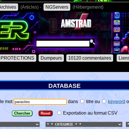
rchives
(Articles) -
NGServers
(Hébergement)
PROTECTIONS
Dumpeurs
10120 commentaires
Lien
DATABASE
le mot
dans
titre
ou
keyword
o
Exportation au format CSV