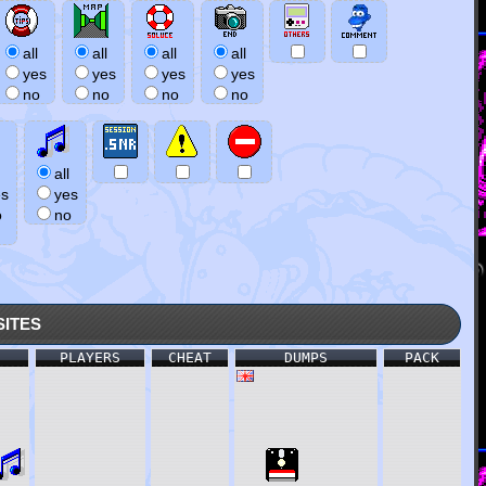
all
all
all
all
yes
yes
yes
yes
no
no
no
no
all
es
yes
o
no
ites
PLAYERS
CHEAT
DUMPS
PACK