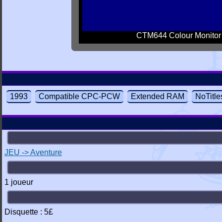
CTM644 Colour Monitor
1993
Compatible CPC-PCW
Extended RAM
NoTitle
JEU -> Aventure
1 joueur
Disquette : 5£