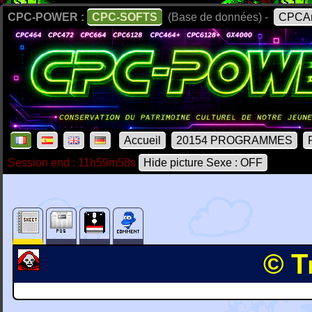
CPC-POWER :
CPC-SOFTS
(Base de données) -
CPCAr
Accueil
20154 PROGRAMMES
Session end : 11h59m58s
Hide picture Sexe : OFF
© T