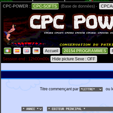
CPC-POWER :
CPC-SOFTS
(Base de données) -
CPCAr
Accueil
20154 PROGRAMMES
Session end : 12h00m00s
Hide picture Sexe : OFF
Titre commençant par
ou l