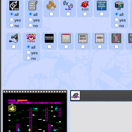
all
all
all
yes
yes
yes
no
no
no
all
yes
no