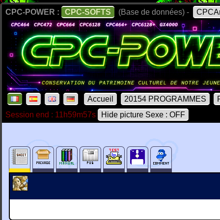
CPC-POWER :
CPC-SOFTS
(Base de données) -
CPCAr
Accueil
20154 PROGRAMMES
Session end : 11h59m57s
Hide picture Sexe : OFF