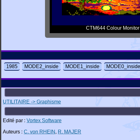
CTM644 Colour Monitor
1985
MODE2_inside
MODE1_inside
MODE0_insid
UTILITAIRE -> Graphisme
Edité par :
Vortex Software
Auteurs :
C. von RHEIN
,
R. MAJER