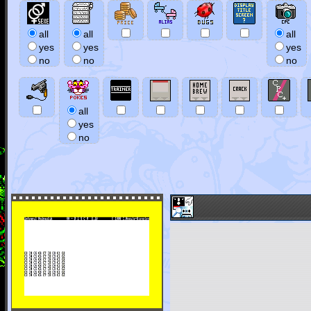
all
all
all
yes
yes
yes
no
no
no
all
yes
no