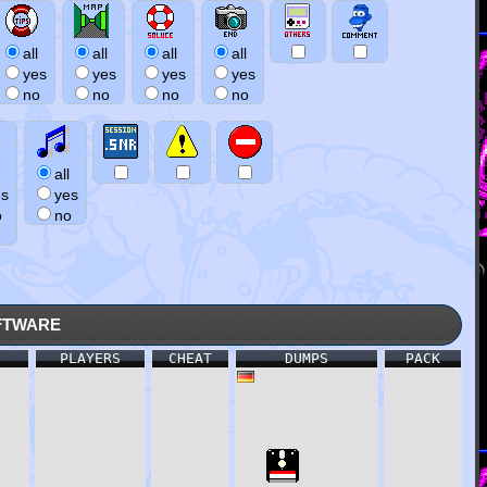
all
all
all
all
yes
yes
yes
yes
no
no
no
no
all
es
yes
o
no
tware
PLAYERS
CHEAT
DUMPS
PACK