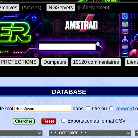
rchives
(Articles) -
NGServers
(Hébergement)
PROTECTIONS
Dumpeurs
10120 commentaires
Lien
DATABASE
le mot
dans
titre
ou
keyword
o
Exportation au format CSV