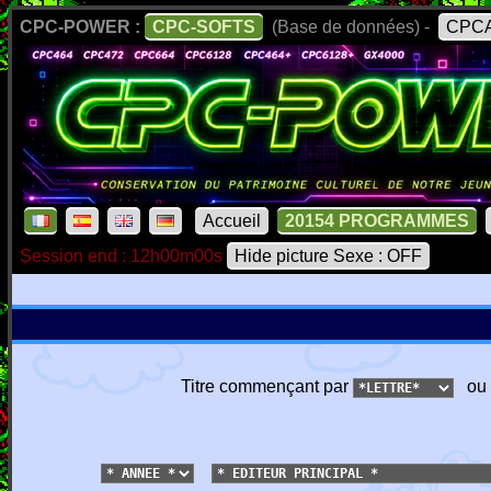
CPC-POWER :
CPC-SOFTS
(Base de données) -
CPCA
Accueil
20154 PROGRAMMES
Session end : 12h00m00s
Hide picture Sexe : OFF
Titre commençant par
ou 