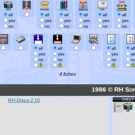
all
all
all
all
all
all
yes
yes
yes
yes
yes
yes
no
no
no
no
no
no
all
all
all
all
yes
yes
yes
y
no
no
no
n
4 fiches
1986 © RH Sof
SHEET
RH-Disco 2.10