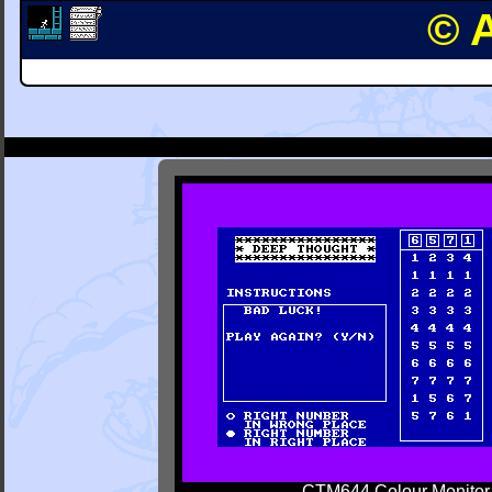
© 
CTM644 Colour Monitor