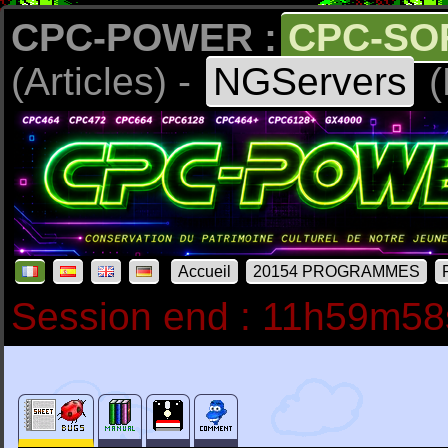
CPC-POWER :
CPC-SO
(Articles) -
NGServers
(
Accueil
20154 PROGRAMMES
Session end : 11h59m58