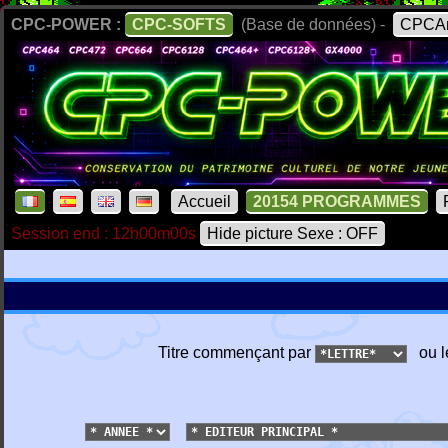
CPC-POWER :
CPC-SOFTS
(Base de données) -
CPCAr
Accueil
20154 PROGRAMMES
Session end : 12h00m00s
Hide picture Sexe : OFF
Titre commençant par
ou l