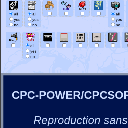
all
all
all
yes
yes
yes
no
no
no
all
yes
no
CPC-POWER/CPCSO
Reproduction sans a