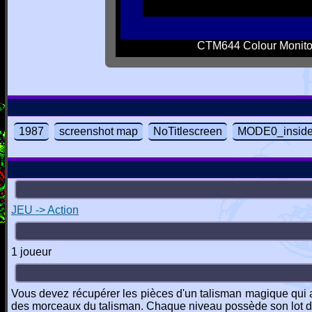
CTM644 Colour Monito
1987
screenshot map
NoTitlescreen
MODE0_insid
JEU -> Action
1 joueur
Vous devez récupérer les pièces d'un talisman magique qui a é
des morceaux du talisman. Chaque niveau possède son lot d