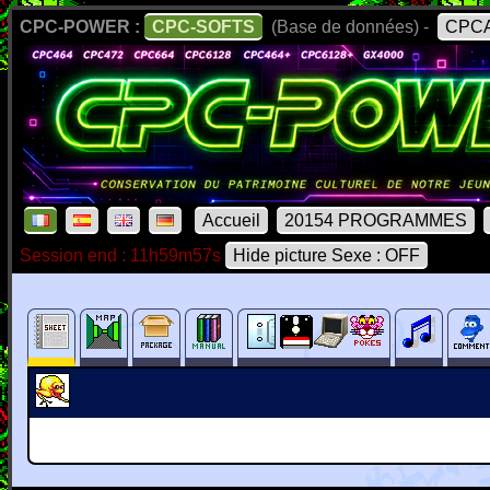
CPC-POWER :
CPC-SOFTS
(Base de données) -
CPCA
Accueil
20154 PROGRAMMES
Session end : 11h59m57s
Hide picture Sexe : OFF