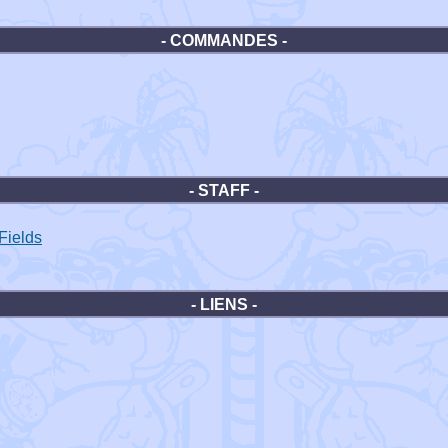
- COMMANDES -
- STAFF -
Fields
- LIENS -