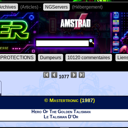
rchives
(Articles) -
NGServers
(Hébergement)
PROTECTIONS
Dumpeurs
10120 commentaires
Lien
1077
© Mastertronic (
1987
)
Hero Of The Golden Talisman
Le Talisman D'Or