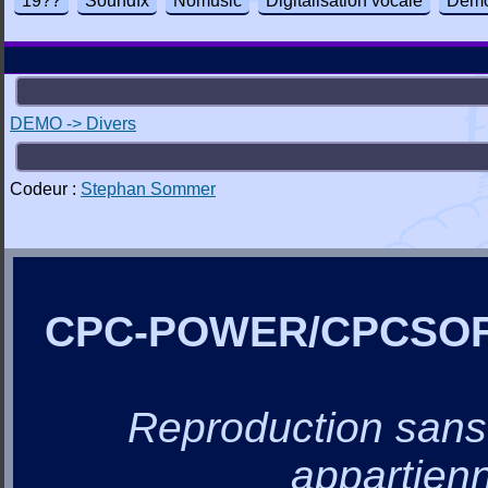
19??
Soundfx
Nomusic
Digitalisation vocale
Dem
DEMO -> Divers
Codeur :
Stephan Sommer
CPC-POWER/CPCSO
Reproduction sans a
appartienn