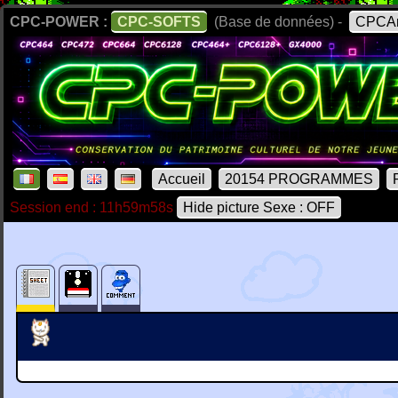
CPC-POWER :
CPC-SOFTS
(Base de données) -
CPCAr
Accueil
20154 PROGRAMMES
Session end : 11h59m58s
Hide picture Sexe : OFF