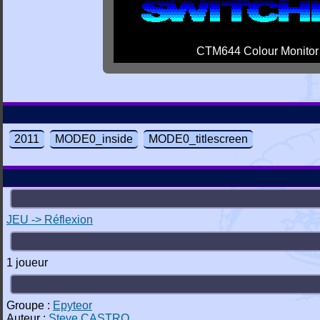
CTM644 Colour Monitor
2011
MODE0_inside
MODE0_titlescreen
JEU -> Réflexion
1 joueur
Groupe :
Epyteor
Auteur :
Steve CASTRO