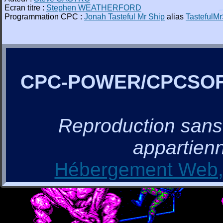
Ecran titre :
Stephen WEATHERFORD
Programmation CPC :
Jonah Tasteful Mr Ship
alias
TastefulM
CPC-POWER/CPCSO
Reproduction sans a
appartienn
Hébergement Web, 