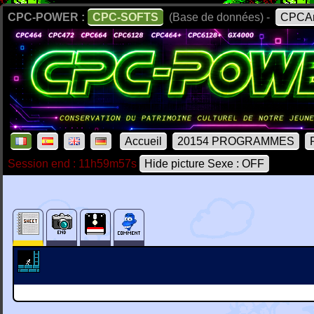
CPC-POWER :
CPC-SOFTS
(Base de données) -
CPCAr
Accueil
20154 PROGRAMMES
Session end : 11h59m57s
Hide picture Sexe : OFF