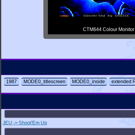
CTM644 Colour Monitor
1987
MODE0_titlescreen
MODE0_inside
extended
JEU -> Shoot'Em Up