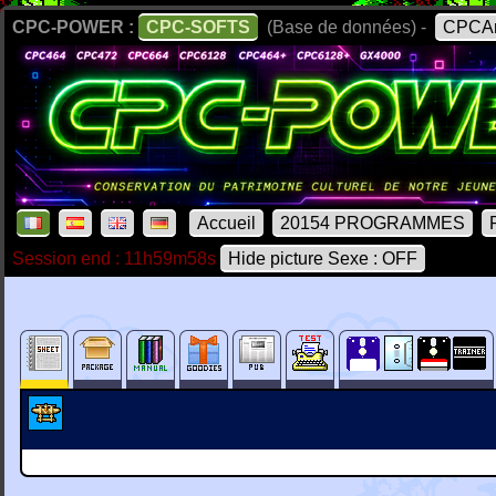
CPC-POWER :
CPC-SOFTS
(Base de données) -
CPCAr
Accueil
20154 PROGRAMMES
Session end : 11h59m58s
Hide picture Sexe : OFF