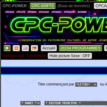
CPC-POWER :
CPC-SOFTS
(Base de données) -
CPCAr
Accueil
20154 PROGRAMMES
Session end : 12h00m00s
Hide picture Sexe : OFF
Titre commençant par
ou l