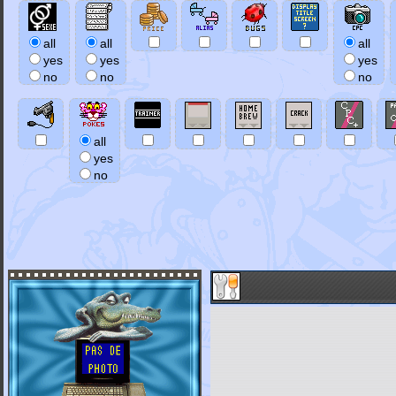
all
all
all
yes
yes
yes
no
no
no
all
yes
no