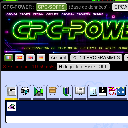
CPC-POWER :
CPC-SOFTS
(Base de données) -
CPCAr
Accueil
20154 PROGRAMMES
Session end : 11h59m58s
Hide picture Sexe : OFF