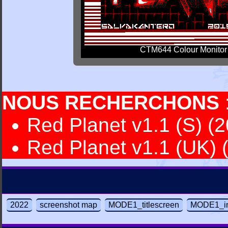
CTM644 Colour Monitor
NOUS RECHERCHONS
Red Planet v1.1 (S) (2
Red Planet v1.1 (UK) (
2022
screenshot map
MODE1_titlescreen
MODE1_in