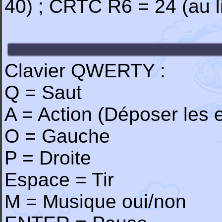
40) ; CRTC R6 = 24 (au l
Clavier QWERTY :
Q = Saut
A = Action (Déposer les 
O = Gauche
P = Droite
Espace = Tir
M = Musique oui/non