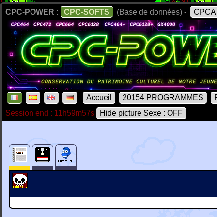
CPC-POWER :
CPC-SOFTS
(Base de données) -
CPCAr
Accueil
20154 PROGRAMMES
Session end : 11h59m57s
Hide picture Sexe : OFF