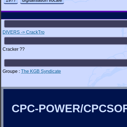
19??
digitalisation vocale
DIVERS -> CrackTro
Cracker ??
Groupe :
The KGB Syndicate
CPC-POWER/CPCSO