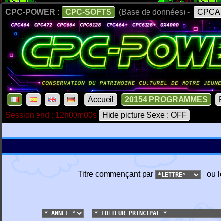
CPC-POWER :
CPC-SOFTS
(Base de données) -
CPCAr
Accueil
20154 PROGRAMMES
Session end : 12h00m00s
Hide picture Sexe : OFF
Titre commençant par
ou l