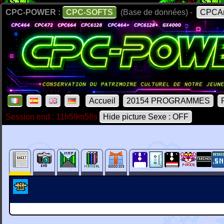
CPC-POWER :
CPC-SOFTS
(Base de données) -
CPCAr
Accueil
20154 PROGRAMMES
Session end : 11h59m58s
Hide picture Sexe : OFF