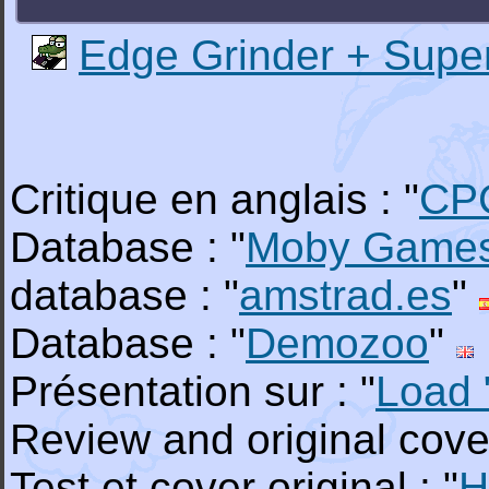
Edge Grinder + Supe
Critique en anglais : "
CP
Database : "
Moby Game
database : "
amstrad.es
"
Database : "
Demozoo
"
Présentation sur : "
Load 
Review and original cover
Test et cover original : "
H