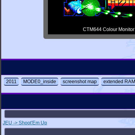
CTM644 Colour Monitor
2011
MODE0_inside
screenshot map
extended RA
JEU -> Shoot'Em Up