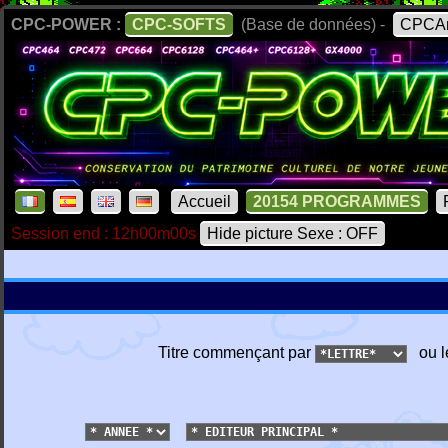
CPC-POWER :
CPC-SOFTS
(Base de données) -
CPCAr
Accueil
20154 PROGRAMMES
Session end : 12h00m00s
Hide picture Sexe : OFF
Titre commençant par
ou l