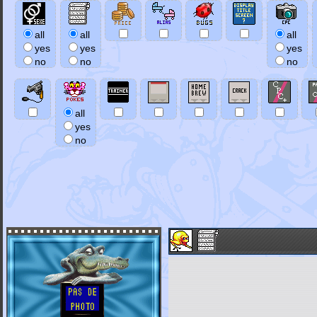
all
all
all
yes
yes
yes
no
no
no
all
yes
no