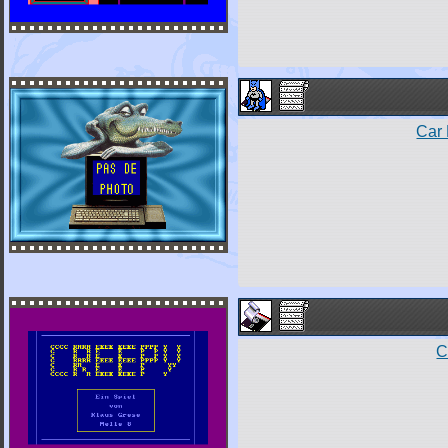
Car 
C