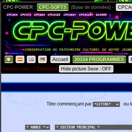
CPC-POWER :
CPC-SOFTS
(Base de données) -
CPCAr
Accueil
20154 PROGRAMMES
Session end : 12h00m00s
Hide picture Sexe : OFF
Titre commençant par
ou l