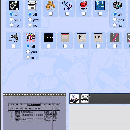
all
all
all
yes
yes
yes
no
no
no
all
yes
no