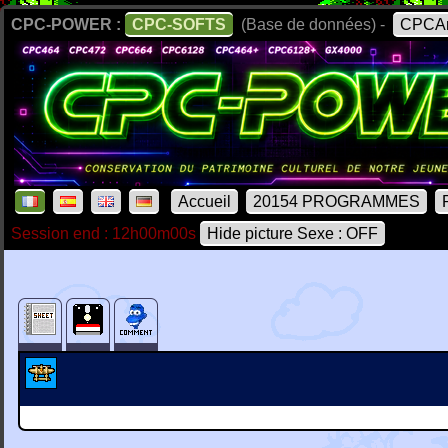
CPC-POWER :
CPC-SOFTS
(Base de données) -
CPCAr
Accueil
20154 PROGRAMMES
Session end : 12h00m00s
Hide picture Sexe : OFF