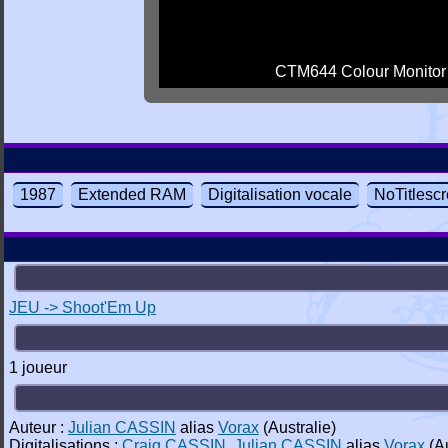
CTM644 Colour Monitor
1987
Extended RAM
Digitalisation vocale
NoTitlesc
JEU -> Shoot'Em Up
1 joueur
Auteur :
Julian CASSIN
alias
Vorax
(Australie)
Digitalisations :
Craig CASSIN
,
Julian CASSIN
alias
Vorax
(Au