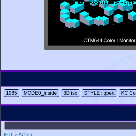
CTM644 Colour Monitor
1985
MODE0_inside
3D iso
STYLE : qbert
KC Co
JEU -> Action