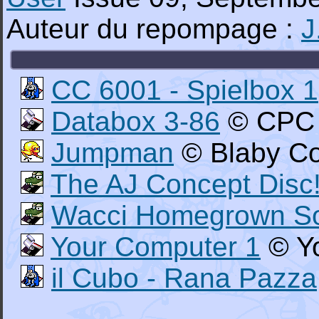
Auteur du repompage :
J
CC 6001 - Spielbox 1
Databox 3-86
© CPC S
Jumpman
© Blaby C
The AJ Concept Disc
Wacci Homegrown So
Your Computer 1
© Yo
il Cubo - Rana Pazza