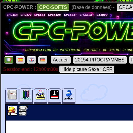
CPC-POWER :
CPC-SOFTS
(Base de données) -
CPCAr
Accueil
20154 PROGRAMMES
Session end : 12h00m00s
Hide picture Sexe : OFF