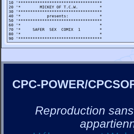
10 '***********************************

20 '*        MICKEY OF T.C.W.         *

30 '***********************************

40 '*           presents:             *

50 '***********************************

60 '*                                 *

70 '*     SAFER  SEX  COMIX  1        *

80 '*                                 *

90 '***********************************
CPC-POWER/CPCSO
Reproduction sans a
appartienn