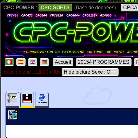
CPC-POWER :
CPC-SOFTS
(Base de données) -
CPCAr
Accueil
20154 PROGRAMMES
Session end : 12h00m00s
Hide picture Sexe : OFF