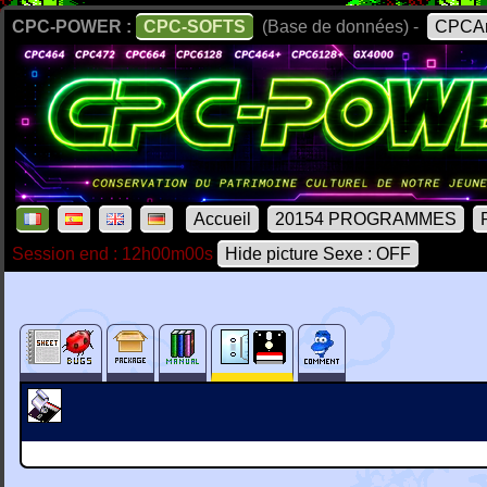
CPC-POWER :
CPC-SOFTS
(Base de données) -
CPCAr
Accueil
20154 PROGRAMMES
Session end : 12h00m00s
Hide picture Sexe : OFF