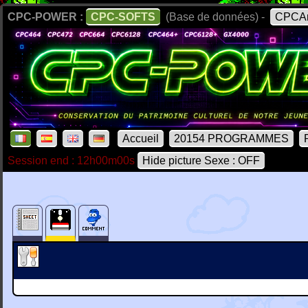
CPC-POWER :
CPC-SOFTS
(Base de données) -
CPCAr
Accueil
20154 PROGRAMMES
Session end : 12h00m00s
Hide picture Sexe : OFF