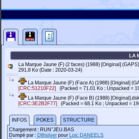
LA 
La Marque Jaune (F) (2 faces) (1988) [Original] (GAPS)
291.8 Ko (Date : 2020-03-24)
La Marque Jaune (F) (Face A) (1988) [Original] (
[CRC:51210F22]
(Packed = 71.01 Ko ; Unpacked = 19
La Marque Jaune (F) (Face B) (1988) [Original].ds
[CRC:3E2B2F77]
(Packed = 68.1 Ko ; Unpacked = 19
INFOS
POKES
STRUCTURE
Chargement : RUN"JEU.BAS
Dumpé par :
Dlfrsilver
pour
Loic DANEELS