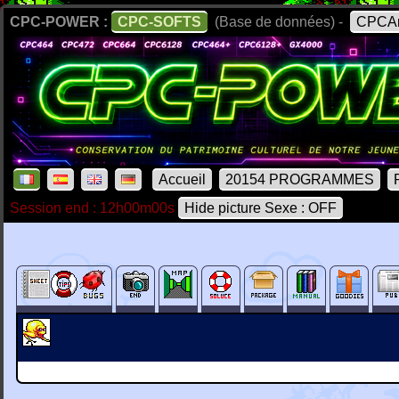
CPC-POWER :
CPC-SOFTS
(Base de données) -
CPCAr
Accueil
20154 PROGRAMMES
Session end : 12h00m00s
Hide picture Sexe : OFF