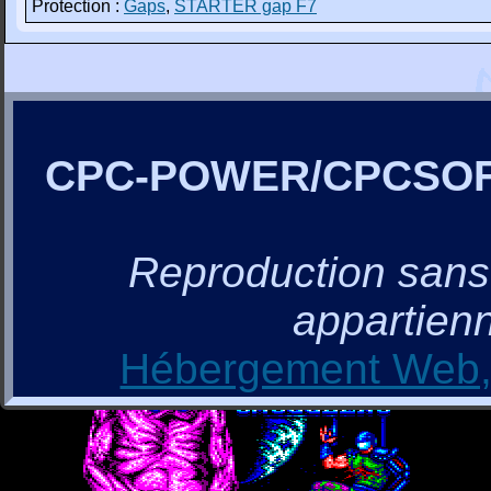
Protection :
Gaps
,
STARTER gap F7
CPC-POWER/CPCSO
Reproduction sans a
appartienn
Hébergement Web, 