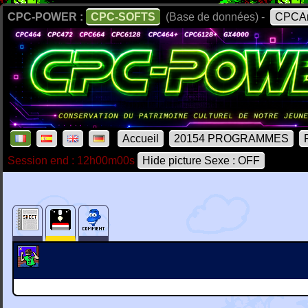
CPC-POWER :
CPC-SOFTS
(Base de données) -
CPCAr
Accueil
20154 PROGRAMMES
Session end : 12h00m00s
Hide picture Sexe : OFF