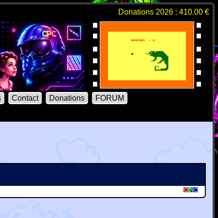
Donations 2026 : 410.00 €
s
Contact
Donations
FORUM