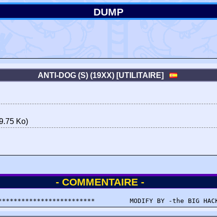
DUMP
ANTI-DOG (S) (19XX) [UTILITAIRE]
9.75 Ko)
- COMMENTAIRE -
*************************         MODIFY BY -the BIG HAC