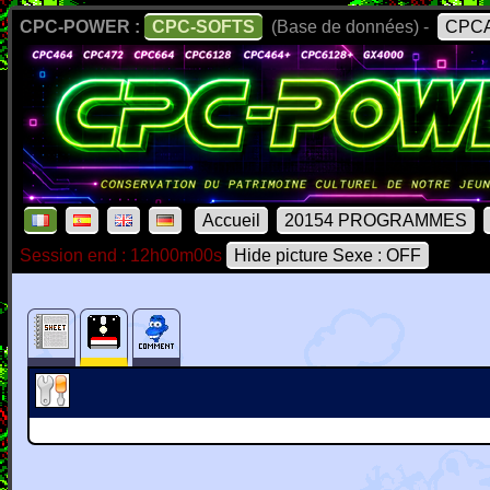
CPC-POWER :
CPC-SOFTS
(Base de données) -
CPCA
Accueil
20154 PROGRAMMES
Session end : 12h00m00s
Hide picture Sexe : OFF