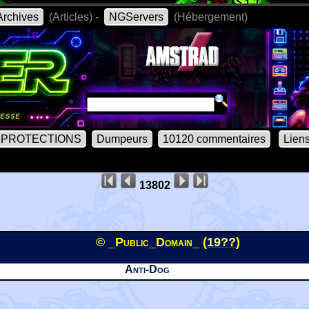
rchives
(Articles) -
NGServers
(Hébergement)
PROTECTIONS
Dumpeurs
10120 commentaires
Lien
13802
© _Public_Domain_ (
19??
)
Anti-Dog