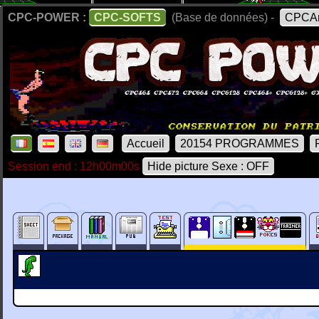
CPC-POWER :
CPC-SOFTS
(Base de données) -
CPCAr
Accueil
20154 PROGRAMMES
Session end : 12h00m00s
Hide picture Sexe : OFF