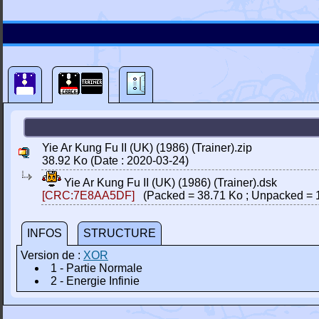
Yie Ar Kung Fu II (UK) (1986) (Trainer).zip
38.92 Ko (Date : 2020-03-24)
Yie Ar Kung Fu II (UK) (1986) (Trainer).dsk
[CRC:7E8AA5DF]
(Packed = 38.71 Ko ; Unpacked = 
INFOS
STRUCTURE
Version de :
XOR
1 - Partie Normale
2 - Energie Infinie