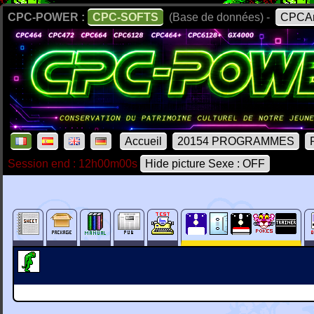
CPC-POWER :
CPC-SOFTS
(Base de données) -
CPCAr
Accueil
20154 PROGRAMMES
Session end : 12h00m00s
Hide picture Sexe : OFF