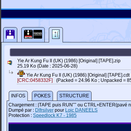
Yie Ar Kung Fu II (UK) (1986) [Original] [TAPE].zip
25.19 Ko (Date : 2025-06-28)
Yie Ar Kung Fu II (UK) (1986) [Original] [TAPE].cdt
[CRC:0458332F]
(Packed = 24.96 Ko ; Unpacked = 85
INFOS
POKES
STRUCTURE
Chargement : |TAPE puis RUN"" ou CTRL+ENTER(pavé n
Dumpé par :
Dlfrsilver
pour
Loic DANEELS
Protection :
Speedlock K7 - 1985