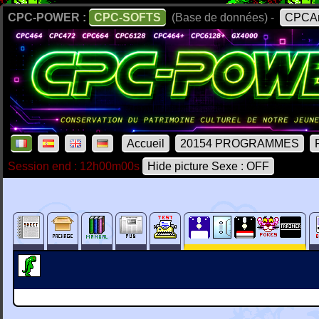
CPC-POWER :
CPC-SOFTS
(Base de données) -
CPCAr
Accueil
20154 PROGRAMMES
Session end : 12h00m00s
Hide picture Sexe : OFF