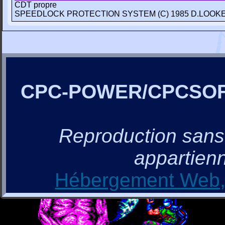
CDT propre
SPEEDLOCK PROTECTION SYSTEM (C) 1985 D.LOOKE
CPC-POWER/CPCSO
Reproduction sans a
appartienn
Hébergement Web, 