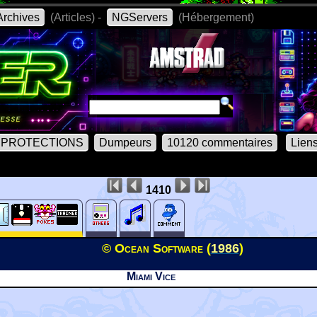
rchives
(Articles) -
NGServers
(Hébergement)
PROTECTIONS
Dumpeurs
10120 commentaires
Lien
1410
© Ocean Software (
1986
)
Miami Vice