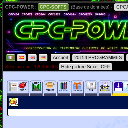
CPC-POWER :
CPC-SOFTS
(Base de données) -
CPCA
Accueil
20154 PROGRAMMES
Session end : 12h00m00s
Hide picture Sexe : OFF