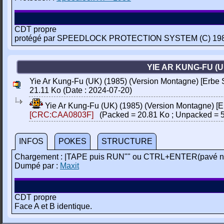
CDT propre
protégé par SPEEDLOCK PROTECTION SYSTEM (C) 1
YIE AR KUNG-FU (
Yie Ar Kung-Fu (UK) (1985) (Version Montagne) [Erbe S
21.11 Ko (Date : 2024-07-20)
Yie Ar Kung-Fu (UK) (1985) (Version Montagne) [Er
[CRC:CAA0803F]
(Packed = 20.81 Ko ; Unpacked = 5
INFOS
POKES
STRUCTURE
Chargement : |TAPE puis RUN"" ou CTRL+ENTER(pavé n
Dumpé par :
Maxit
CDT propre
Face A et B identique.