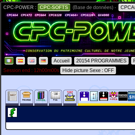
CPC-POWER :
CPC-SOFTS
(Base de données) -
CPCAr
Accueil
20154 PROGRAMMES
Session end : 12h00m00s
Hide picture Sexe : OFF