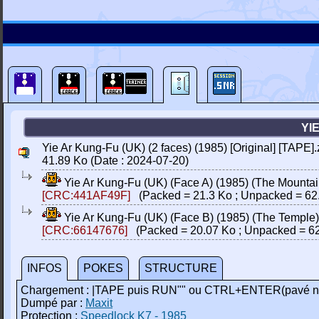
YI
Yie Ar Kung-Fu (UK) (2 faces) (1985) [Original] [TAPE].
41.89 Ko (Date : 2024-07-20)
Yie Ar Kung-Fu (UK) (Face A) (1985) (The Mountain
[CRC:441AF49F]
(Packed = 21.3 Ko ; Unpacked = 62
Yie Ar Kung-Fu (UK) (Face B) (1985) (The Temple) 
[CRC:66147676]
(Packed = 20.07 Ko ; Unpacked = 62
INFOS
POKES
STRUCTURE
Chargement : |TAPE puis RUN"" ou CTRL+ENTER(pavé n
Dumpé par :
Maxit
Protection :
Speedlock K7 - 1985