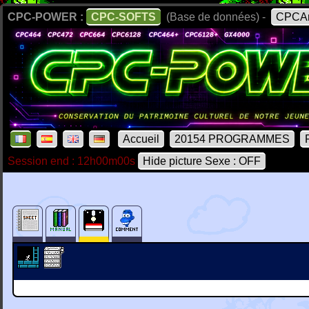
CPC-POWER :
CPC-SOFTS
(Base de données) -
CPCAr
Accueil
20154 PROGRAMMES
Session end : 12h00m00s
Hide picture Sexe : OFF