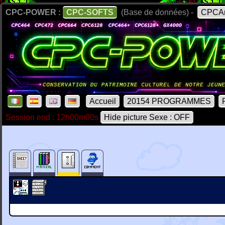
CPC-POWER :
CPC-SOFTS
(Base de données) -
CPCAr
Accueil
20154 PROGRAMMES
Session end : 12h00m00s
Hide picture Sexe : OFF