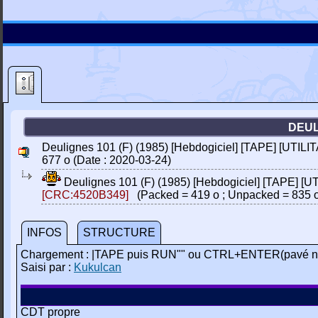
DEUL
Deulignes 101 (F) (1985) [Hebdogiciel] [TAPE] [UTILIT
677 o (Date : 2020-03-24)
Deulignes 101 (F) (1985) [Hebdogiciel] [TAPE] [UT
[CRC:4520B349]
(Packed = 419 o ; Unpacked = 835 
INFOS
STRUCTURE
Chargement : |TAPE puis RUN"" ou CTRL+ENTER(pavé n
Saisi par :
Kukulcan
CDT propre