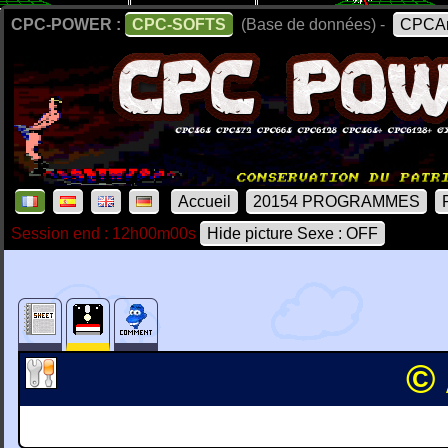
CPC-POWER :
CPC-SOFTS
(Base de données) -
CPCAr
Accueil
20154 PROGRAMMES
Session end : 12h00m00s
Hide picture Sexe : OFF
© 