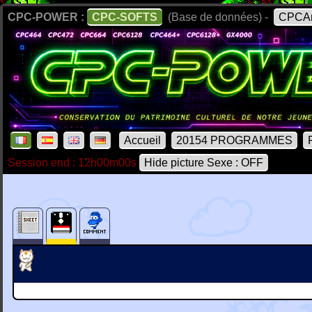
CPC-POWER :
CPC-SOFTS
(Base de données) -
CPCAr
Accueil
20154 PROGRAMMES
Session end : 12h00m00s
Hide picture Sexe : OFF