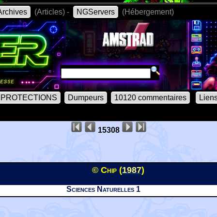
rchives
(Articles) -
NGServers
(Hébergement)
PROTECTIONS
Dumpeurs
10120 commentaires
Lien
15308
© Chip (
1987
)
Sciences Naturelles 1