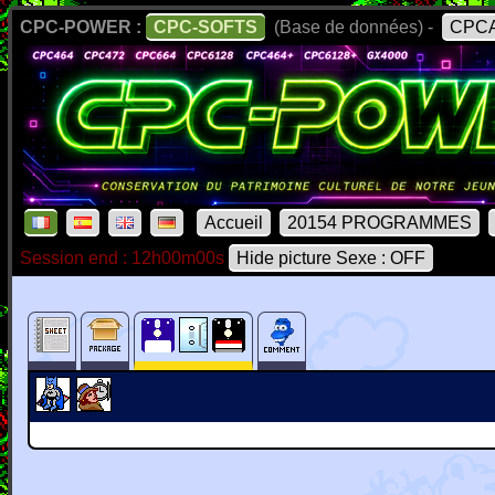
CPC-POWER :
CPC-SOFTS
(Base de données) -
CPCA
Accueil
20154 PROGRAMMES
Session end : 12h00m00s
Hide picture Sexe : OFF