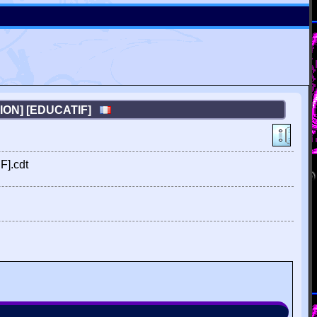
TION] [EDUCATIF]
F].cdt