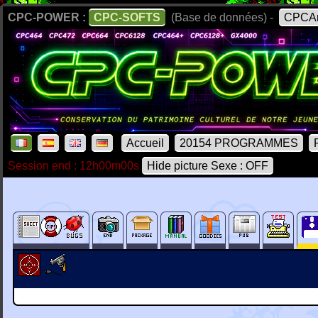
CPC-POWER :
CPC-SOFTS
(Base de données) -
CPCAr
Accueil
20154 PROGRAMMES
Session end : 12h00m00s
Hide picture Sexe : OFF