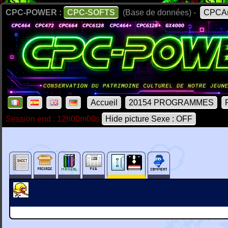
CPC-POWER :
CPC-SOFTS
(Base de données) -
CPCAr
Accueil
20154 PROGRAMMES
Session end : 12h00m00s
Hide picture Sexe : OFF