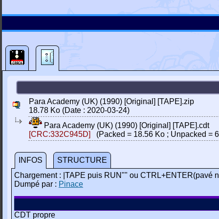
Para Academy (UK) (1990) [Original] [TAPE].zip
18.78 Ko (Date : 2020-03-24)
Para Academy (UK) (1990) [Original] [TAPE].cdt
[CRC:332C945D]
(Packed = 18.56 Ko ; Unpacked = 6
INFOS
STRUCTURE
Chargement : |TAPE puis RUN"" ou CTRL+ENTER(pavé n
Dumpé par :
Pinace
CDT propre