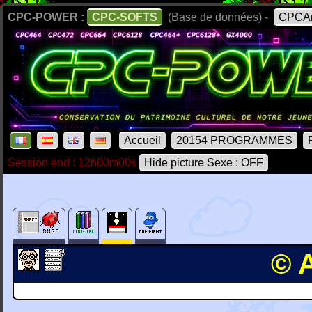
CPC-POWER :
CPC-SOFTS
(Base de données) -
CPCAr
Accueil
20154 PROGRAMMES
Session end : 12h00m00s
Hide picture Sexe : OFF
© 