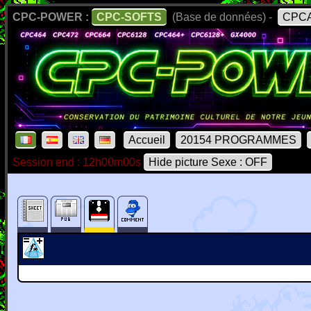
CPC-POWER :
CPC-SOFTS
(Base de données) -
CPCA
Accueil
20154 PROGRAMMES
Session end : 12h00m00s
Hide picture Sexe : OFF