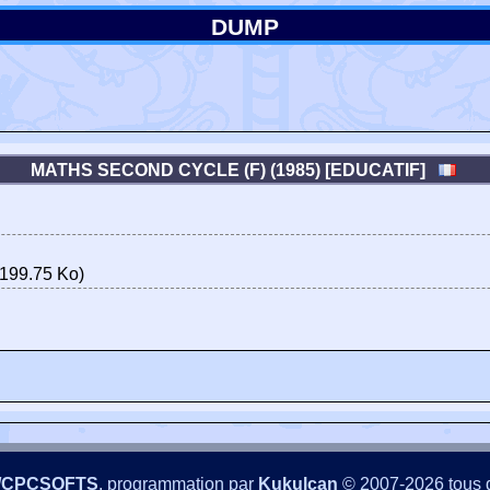
DUMP
MATHS SECOND CYCLE (F) (1985) [EDUCATIF]
199.75 Ko)
/CPCSOFTS
, programmation par
Kukulcan
© 2007-2026 tous d