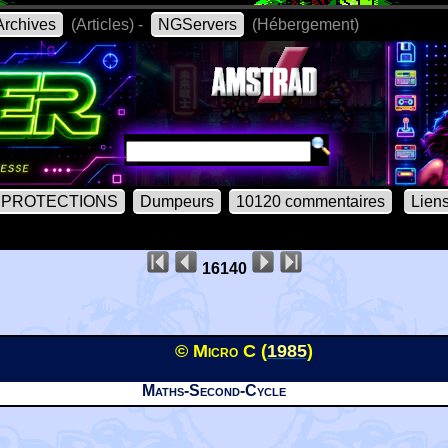
rchives
(Articles) -
NGServers
(Hébergement)
PROTECTIONS
Dumpeurs
10120 commentaires
Lien
16140
© Micro C (
1985
)
Maths-Second-Cycle