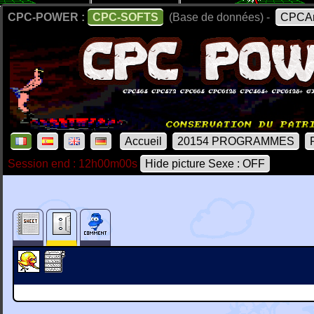
CPC-POWER :
CPC-SOFTS
(Base de données) -
CPCAr
Accueil
20154 PROGRAMMES
Session end : 12h00m00s
Hide picture Sexe : OFF