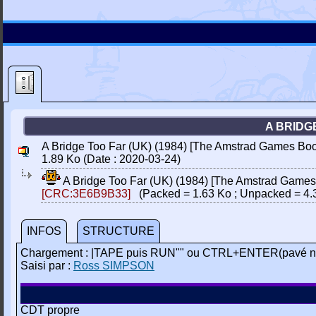
A BRIDG
A Bridge Too Far (UK) (1984) [The Amstrad Games Boo
1.89 Ko (Date : 2020-03-24)
A Bridge Too Far (UK) (1984) [The Amstrad Games
[CRC:3E6B9B33]
(Packed = 1.63 Ko ; Unpacked = 4.
INFOS
STRUCTURE
Chargement : |TAPE puis RUN"" ou CTRL+ENTER(pavé n
Saisi par :
Ross SIMPSON
CDT propre