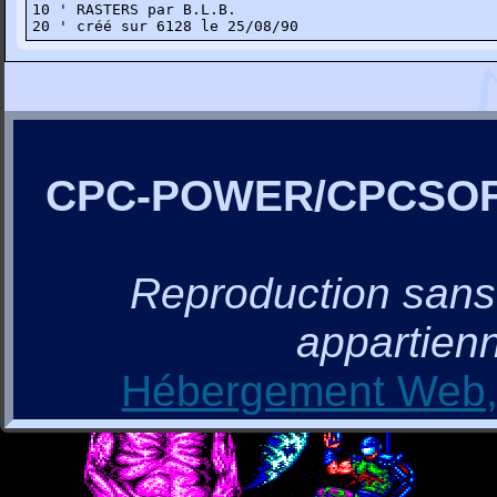
10 ' RASTERS par B.L.B.

20 ' créé sur 6128 le 25/08/90
CPC-POWER/CPCSO
Reproduction sans a
appartienn
Hébergement Web, 