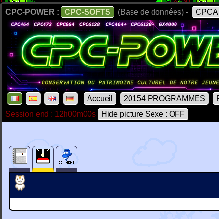
CPC-POWER :
CPC-SOFTS
(Base de données) -
CPCAr
Accueil
20154 PROGRAMMES
Session end : 12h00m00s
Hide picture Sexe : OFF