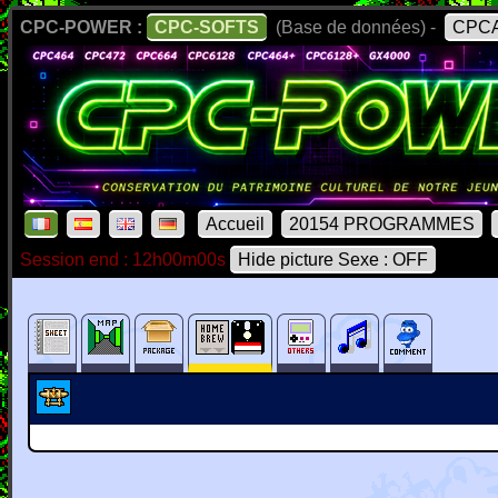
CPC-POWER :
CPC-SOFTS
(Base de données) -
CPCA
Accueil
20154 PROGRAMMES
Session end : 12h00m00s
Hide picture Sexe : OFF