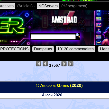
rchives
(Articles) -
NGServers
(Hébergement)
PROTECTIONS
Dumpeurs
10120 commentaires
Lien
17567
© Abalore Games (
2020
)
Alcon 2020