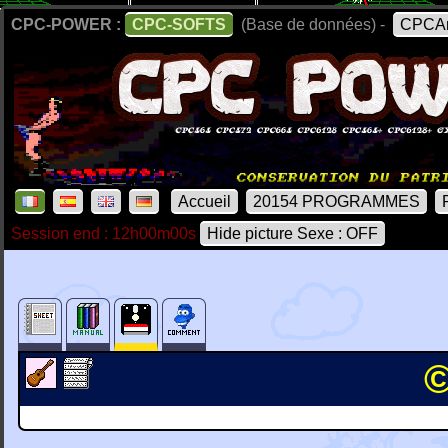
CPC-POWER :
CPC-SOFTS
(Base de données) -
CPCAr
Accueil
20154 PROGRAMMES
Session end : 12h00m00s
Hide picture Sexe : OFF
©