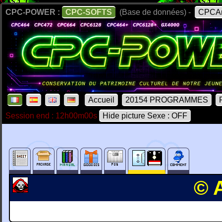
CPC-POWER :
CPC-SOFTS
(Base de données) -
CPCAr
Accueil
20154 PROGRAMMES
Session end : 12h00m00s
Hide picture Sexe : OFF
© A