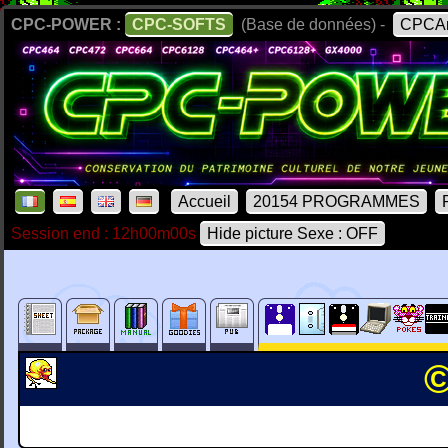
CPC-POWER :
CPC-SOFTS
(Base de données) -
CPCAr
Accueil
20154 PROGRAMMES
Session end : 12h00m00s
Hide picture Sexe : OFF
©