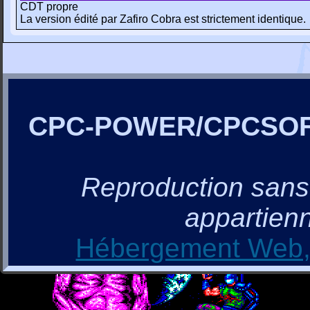
CDT propre
La version édité par Zafiro Cobra est strictement identique.
CPC-POWER/CPCSO
Reproduction sans a
appartienn
Hébergement Web, 