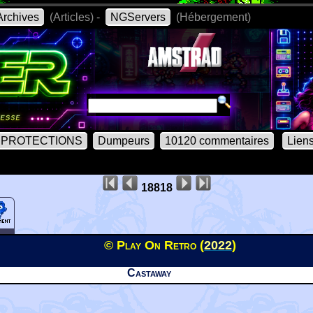
rchives
(Articles) -
NGServers
(Hébergement)
PROTECTIONS
Dumpeurs
10120 commentaires
Lien
18818
© Play On Retro (
2022
)
Castaway