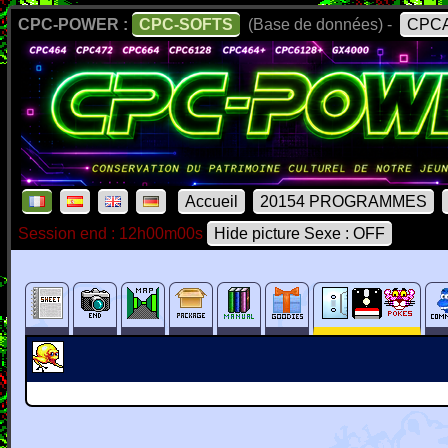
CPC-POWER :
CPC-SOFTS
(Base de données) -
CPCA
Accueil
20154 PROGRAMMES
Session end : 12h00m00s
Hide picture Sexe : OFF