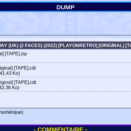
DUMP
Y (UK) (2 FACES) (2022) [PLAYONRETRO] [ORIGINAL] 
l] [TAPE].zip
ginal] [TAPE].cdt
41.43 Ko)
ginal] [TAPE].cdt
42.36 Ko)
numérique)
- COMMENTAIRE -