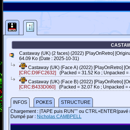
CASTAWA
Castaway (UK) (2 faces) (2022) [PlayOnRetro] [Origina
64.09 Ko (Date : 2025-10-31)
Castaway (UK) (Face A) (2022) [PlayOnRetro] [Ori
[CRC:D9FC2632]
(Packed = 31.52 Ko ; Unpacked = 
Castaway (UK) (Face B) (2022) [PlayOnRetro] [Ori
[CRC:B433D060]
(Packed = 32.07 Ko ; Unpacked = 
INFOS
POKES
STRUCTURE
Chargement : |TAPE puis RUN"" ou CTRL+ENTER(pavé 
Dumpé par :
Nicholas CAMBPELL