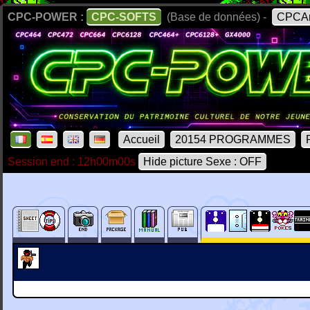
CPC-POWER :
CPC-SOFTS
(Base de données) -
CPCAr
Accueil
20154 PROGRAMMES
Session end : 12h00m00s
Hide picture Sexe : OFF