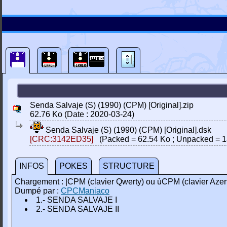
Senda Salvaje (S) (1990) (CPM) [Original].zip
62.76 Ko (Date : 2020-03-24)
Senda Salvaje (S) (1990) (CPM) [Original].dsk
[CRC:3142ED35]
(Packed = 62.54 Ko ; Unpacked = 1
INFOS
POKES
STRUCTURE
Chargement : |CPM (clavier Qwerty) ou ùCPM (clavier Azer
Dumpé par :
CPCManiaco
1.- SENDA SALVAJE I
2.- SENDA SALVAJE II