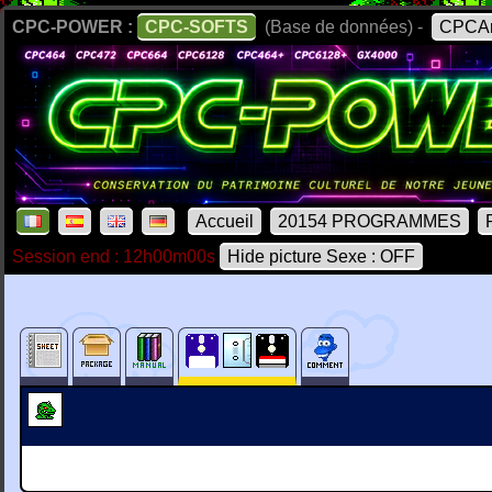
CPC-POWER :
CPC-SOFTS
(Base de données) -
CPCAr
Accueil
20154 PROGRAMMES
Session end : 12h00m00s
Hide picture Sexe : OFF